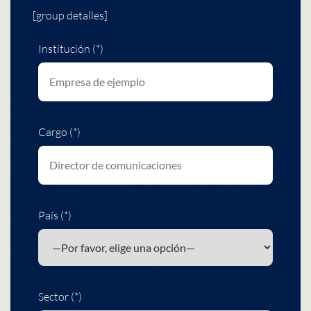
[group detalles]
Institución (*)
Cargo (*)
País (*)
Sector (*)