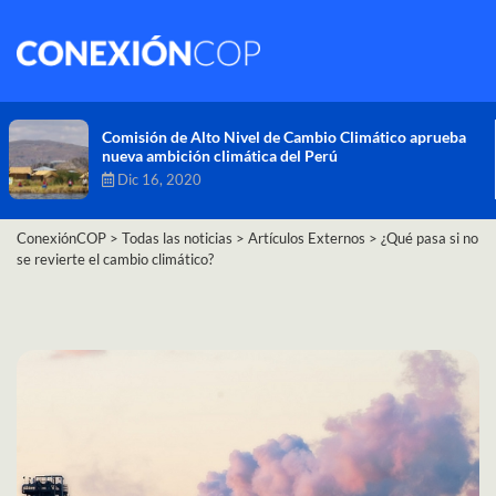
Comisión de Alto Nivel de Cambio Climático aprueba
nueva ambición climática del Perú
Dic 16, 2020
ConexiónCOP
>
Todas las noticias
>
Artículos Externos
>
¿Qué pasa si no
se revierte el cambio climático?