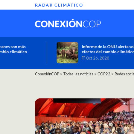
RADAR CLIMÁTICO
Informe de la ONU alerta sobre graves
efectos del cambio climático en África
Oct 26, 2020
ConexiónCOP
>
Todas las noticias
>
COP22
>
Redes socia