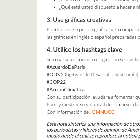
¿Qué está usted dispuesto a hacer a n
3. Use gráficas creativas
Puede crear su propia gráfica para compartir
las gráficas en inglés o español preparada
4. Utilice los hashtags clave
Sea cual sea el formato elegido, no se olvide
#AcuerdoDeParís
#ODS
(Objetivos de Desarrollo Sostenible)
#COP22
#AcciónClimática
Con su participación, ayudará a fomentar q
París y mostrar su voluntad de sumarse a la 
Con información de:
CMNUCC
Esta nota sintetiza una información de otros
los periodistas y líderes de opinión de Améri
medio desde el cual se reproduce la noticia p