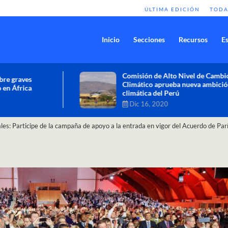
ÚLTIMA EDICIÓN
TODA
Inicio
Secciones
Recursos
Es
Comisión de Alto Nivel de Cambio
Climático aprueba nueva ambición
climática del Perú
Dic 16, 2020
les: Participe de la campaña de apoyo a la entrada en vigor del Acuerdo de Par