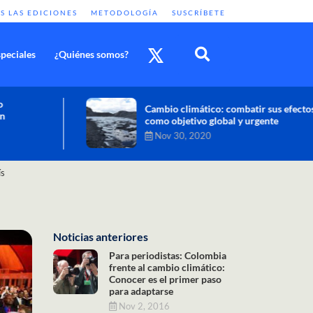
S LAS EDICIONES
METODOLOGÍA
SUSCRÍBETE
peciales
¿Quiénes somos?
Cambio climático: combatir sus efectos
como objetivo global y urgente
Nov 30, 2020
ís
Noticias anteriores
Para periodistas: Colombia
frente al cambio climático:
Conocer es el primer paso
para adaptarse
Nov 2, 2016