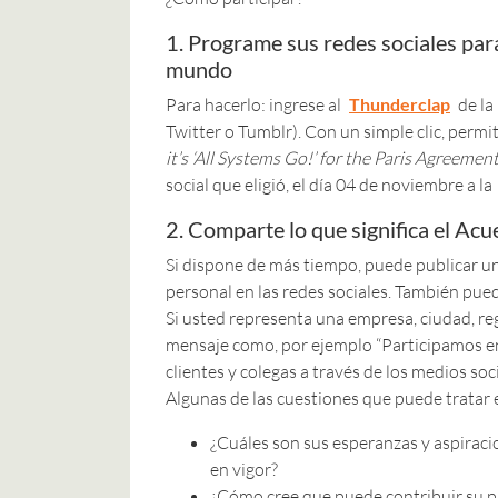
1. Programe sus redes sociales pa
mundo
Para hacerlo: ingrese al
Thunderclap
de la
Twitter o Tumblr). Con un simple clic, permi
it’s ‘All Systems Go!’ for the Paris Agreemen
social que eligió, el día 04 de noviembre a l
2. Comparte lo que significa el Ac
Si dispone de más tiempo, puede publicar un
personal en las redes sociales. También pued
Si usted representa una empresa, ciudad, reg
mensaje como, por ejemplo “Participamos en 
clientes y colegas a través de los medios soc
Algunas de las cuestiones que puede tratar 
¿Cuáles son sus esperanzas y aspiraci
en vigor?
¿Cómo cree que puede contribuir su pa