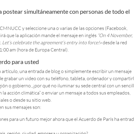
ra postear simultáneamente con personas de todo el
 CMNUCC y seleccione una o varias de las opciones (Facebook,
tirá que la aplicación mande el mensaje en inglés
“On 4 November,
t. Let’s celebrate the agreement’s entry into force!»
desde la red
a 1:00 am (hora de Europa Central).
uerdo para usted
 artículo, una entrada de blog o simplemente escribir un mensaje
e grabar un video con su teléfono, tableta, ordenador y compartirl
ión o gobierno, ¿por qué no iluminar su sede central con un sencil
la acción climática” o enviar un mensaje a todos sus empleados,
iales o desde su sitio web.
en sus mensajes son:
ones para un futuro mejor ahora que el Acuerdo de París ha entra
ís, región, ciudad, empresa u organización?