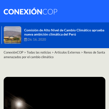
Comisión de Alto Nivel de Cambio Climático aprueba
nueva ambición climática del Perú
Dic 16, 2020
ConexiónCOP
>
Todas las noticias
>
Artículos Externos
>
Renos de Santa
amenazados por el cambio climático