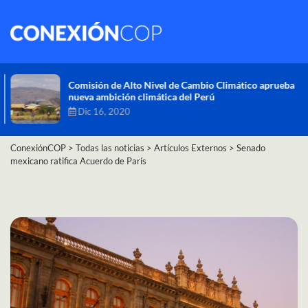
Comisión de Alto Nivel de Cambio Climático aprueba
nueva ambición climática del Perú
Dic 16, 2020
ConexiónCOP
>
Todas las noticias
>
Artículos Externos
>
Senado
mexicano ratifica Acuerdo de París