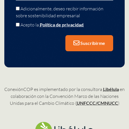
Adicionalmente, deseo recibir información
sobre sostenibilidad empresarial
Acepto la
Política de privacidad
Suscribirme
ConexiónCOP es implementado por la consultora
Libélula
en
colaboración con la Convención Marco de las Naciones
Unidas para el Cambio Climático (
UNFCCC/CMNUCC
)