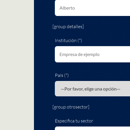
[group detalles]
Institución (*)
País (*)
[group otrosector]
Especifica tu sector