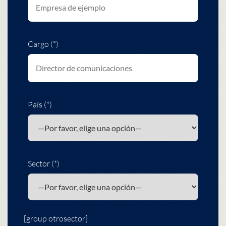
Cargo (*)
País (*)
Sector (*)
[group otrosector]