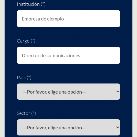
Institución (*)
Cargo (*)
País (*)
Sector (*)