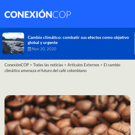
Cambio climático: combatir sus efectos como objetivo
global y urgente
Nov 30, 2020
ConexiónCOP
>
Todas las noticias
>
Artículos Externos
>
El cambio
climático amenaza el futuro del café colombiano