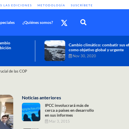
S LAS EDICIONES
METODOLOGÍA
SUSCRÍBETE
peciales
¿Quiénes somos?
Cambio climático: combatir sus efectos
como objetivo global y urgente
Nov 30, 2020
crucial de las COP
Noticias anteriores
IPCC involucrará más de
cerca a países en desarrollo
en sus informes
Mar 3, 2015