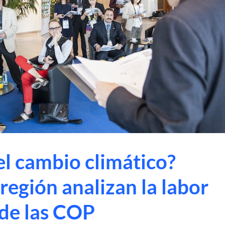
r el cambio climático?
 región analizan la labor
 de las COP