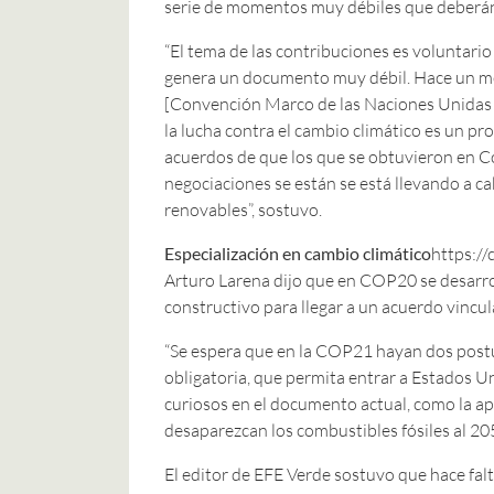
serie de momentos muy débiles que deberán 
“El tema de las contribuciones es voluntario
genera un documento muy débil. Hace un me
[Convención Marco de las Naciones Unidas s
la lucha contra el cambio climático es un p
acuerdos de que los que se obtuvieron en Co
negociaciones se están se está llevando a 
renovables”, sostuvo.
Especialización en cambio climático
https:/
Arturo Larena dijo que en COP20 se desarrol
constructivo para llegar a un acuerdo vincu
“Se espera que en la COP21 hayan dos postur
obligatoria, que permita entrar a Estados 
curiosos en el documento actual, como la ap
desaparezcan los combustibles fósiles al 205
El editor de EFE Verde sostuvo que hace fal