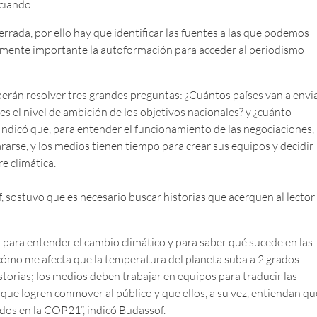
ciando.
errada, por ello hay que identificar las fuentes a las que podemos
almente importante la autoformación para acceder al periodismo
erán resolver tres grandes preguntas: ¿Cuántos países van a envi
s el nivel de ambición de los objetivos nacionales? y ¿cuánto
 Indicó que, para entender el funcionamiento de las negociaciones,
rarse, y los medios tienen tiempo para crear sus equipos y decidir
e climática.
f, sostuvo que es necesario buscar historias que acerquen al lector 
o para entender el cambio climático y para saber qué sucede en las
cómo me afecta que la temperatura del planeta suba a 2 grados
storias; los medios deben trabajar en equipos para traducir las
que logren conmover al público y que ellos, a su vez, entiendan qu
rdos en la COP21”, indicó Budassof.