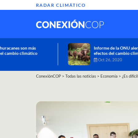
RADAR CLIMÁTICO
Informe de la ONU alerta sobre graves
efectos del cambio climático en África
Oct 26, 2020
ConexiónCOP
>
Todas las noticias
>
Economía
>
¿Es difíc