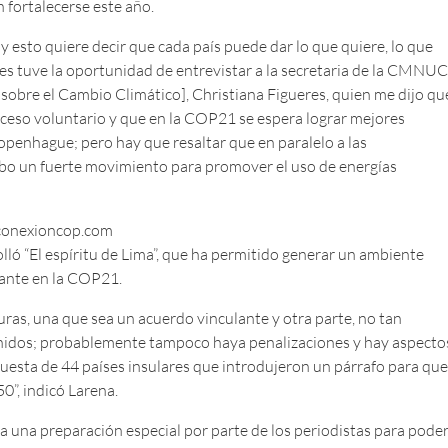
fortalecerse este año.
 y esto quiere decir que cada país puede dar lo que quiere, lo que
s tuve la oportunidad de entrevistar a la secretaria de la CMNU
obre el Cambio Climático], Christiana Figueres, quien me dijo qu
roceso voluntario y que en la COP21 se espera lograr mejores
penhague; pero hay que resaltar que en paralelo a las
cabo un fuerte movimiento para promover el uso de energías
/conexioncop.com
ló “El espíritu de Lima”, que ha permitido generar un ambiente
lante en la COP21.
as, una que sea un acuerdo vinculante y otra parte, no tan
Unidos; probablemente tampoco haya penalizaciones y hay aspecto
uesta de 44 países insulares que introdujeron un párrafo para que
0”, indicó Larena.
ta una preparación especial por parte de los periodistas para pode