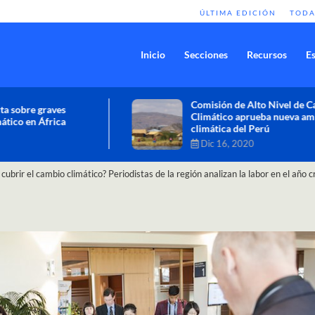
ÚLTIMA EDICIÓN
TODA
Inicio
Secciones
Recursos
Es
Comisión de Alto Nivel de Cambio
Climático aprueba nueva ambición
climática del Perú
Dic 16, 2020
il cubrir el cambio climático? Periodistas de la región analizan la labor en el año 