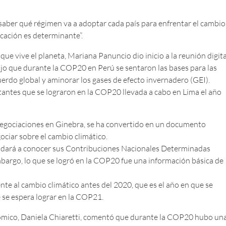
saber qué régimen va a adoptar cada país para enfrentar el cambio
icación es determinante”.
ue vive el planeta, Mariana Panuncio dio inicio a la reunión digita
jo que durante la COP20 en Perú se sentaron las bases para las
uerdo global y aminorar los gases de efecto invernadero (GEI).
ntes que se lograron en la COP20 llevada a cabo en Lima el año
 negociaciones en Ginebra, se ha convertido en un documento
gociar sobre el cambio climático.
ís dará a conocer sus Contribuciones Nacionales Determinadas
embargo, lo que se logró en la COP20 fue una información básica de
te al cambio climático antes del 2020, que es el año en que se
 se espera lograr en la COP21.
onómico, Daniela Chiaretti, comentó que durante la COP20 hubo un