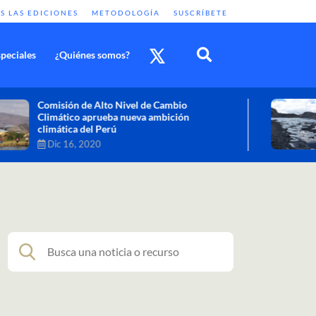
S LAS EDICIONES
METODOLOGÍA
SUSCRÍBETE
peciales
¿Quiénes somos?
Cambio climático: combatir sus efectos
como objetivo global y urgente
Nov 30, 2020