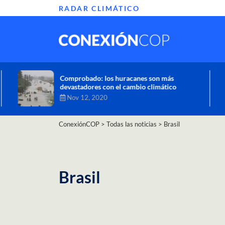
RADAR CLIMÁTICO
Informe de la ONU alerta sobre graves
efectos del cambio climático en África
Oct 26, 2020
ConexiónCOP
>
Todas las noticias
>
Brasil
Brasil