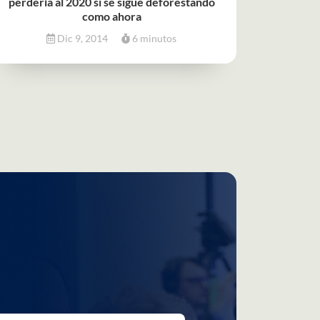
perdería al 2020 si se sigue deforestando
como ahora
Dic 9, 2014
6 minutos