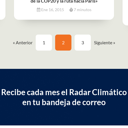
de la COP20 y la ruta hacia París»
Ene 16, 2015
7 minutos
« Anterior
1
2
3
Siguiente »
Recibe cada mes el Radar Climático
en tu bandeja de correo