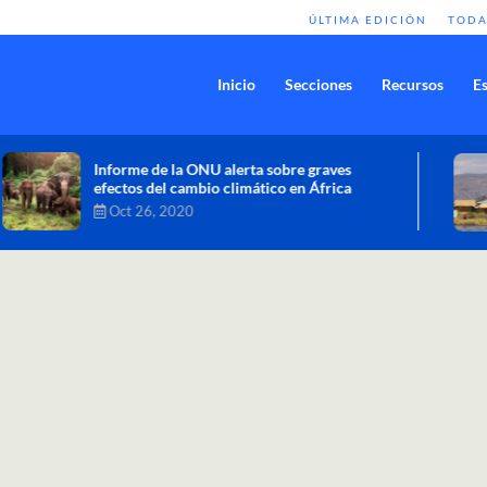
ÚLTIMA EDICIÓN
TODA
Inicio
Secciones
Recursos
Es
Comisión de Alto Nivel de Cambio
Climático aprueba nueva ambición
climática del Perú
Dic 16, 2020