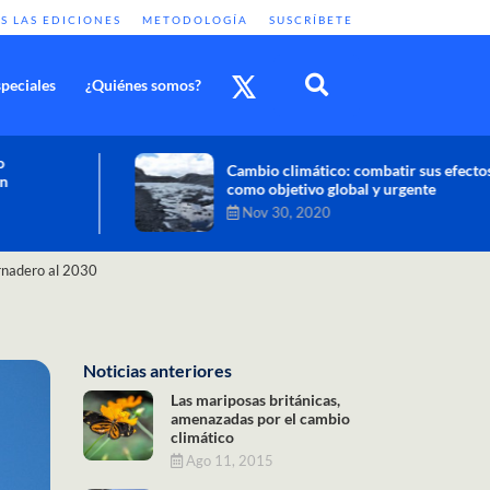
S LAS EDICIONES
METODOLOGÍA
SUSCRÍBETE
peciales
¿Quiénes somos?
Cambio climático: combatir sus efectos
como objetivo global y urgente
Nov 30, 2020
rnadero al 2030
Noticias anteriores
Las mariposas británicas,
amenazadas por el cambio
climático
Ago 11, 2015