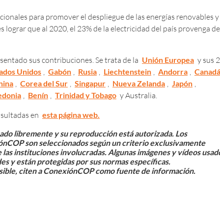
icionales para promover el despliegue de las energías renovables y
es lograr que al 2020, el 23% de la electricidad del país provenga de
entado sus contribuciones. Se trata de la
Unión Europea
y sus 
ados Unidos
,
Gabón
,
Rusia
,
Liechtenstein
,
Andorra
,
Canad
hina
,
Corea del Sur
,
Singapur
,
Nueva Zelanda
,
Japón
,
donia
,
Benín
,
Trinidad y Tobago
y Australia.
nsultadas en
esta página web.
sado libremente y su reproducción está autorizada. Los
iónCOP son seleccionados según un criterio exclusivamente
e las instituciones involucradas. Algunas imágenes y vídeos usad
des y están protegidas por sus normas específicas.
sible, citen a ConexiónCOP como fuente de información.