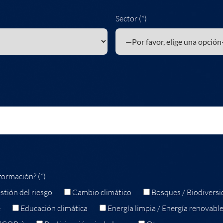
Sector (*)
formación? (*)
stión del riesgo
Cambio climático
Bosques / Biodiversi
e
Educación climática
Energía limpia / Energía renovabl