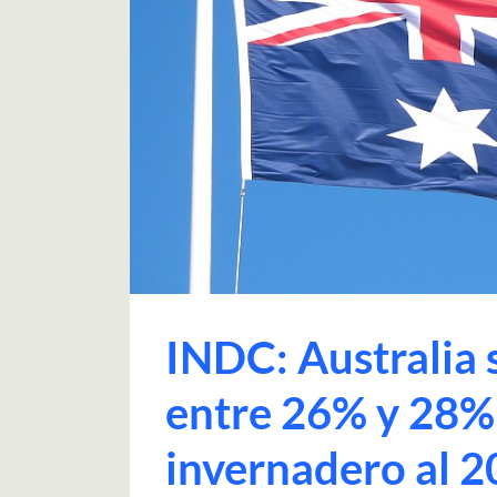
INDC: Australia
entre 26% y 28% 
invernadero al 