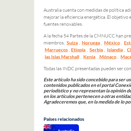
Australia cuenta con medidas de política ad
mejorar la eficiencia energética. El objetivo 
fuentes renovables.
A la fecha 54 Partes de la CMNUCC han pres
miembros,
Suiza
,
Noruega
,
México
,
Est
Marruecos
,
Etiopía
,
Serbia
,
Islandia
,
C
las Islas Marshall
,
Kenia
,
Mónaco
,
Mace
Todas las INDC presentadas pueden ser co
Este artículo ha sido concebido para ser u
contenidos publicados en el portal Conex
periodístico y no representan la opinión d
en los artículos pertenecen a otras entida
Agradeceremos que, en la medida de lo po
Países relacionados
Australia