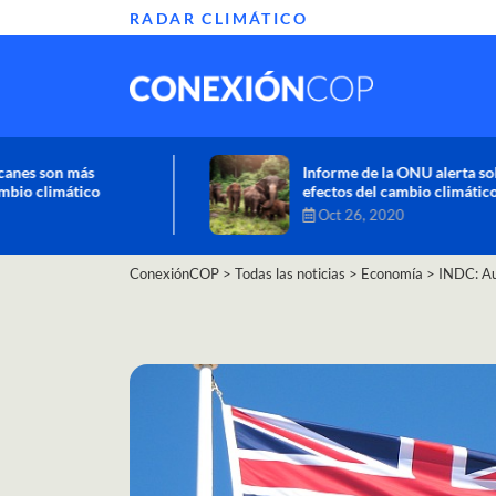
RADAR CLIMÁTICO
Informe de la ONU alerta sobre graves
efectos del cambio climático en África
Oct 26, 2020
ConexiónCOP
>
Todas las noticias
>
Economía
>
INDC: Au