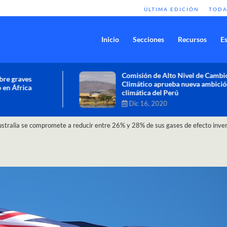
ÚLTIMA EDICIÓN
TODA
Inicio
Secciones
Recursos
Es
Comisión de Alto Nivel de Cambio
Climático aprueba nueva ambición
climática del Perú
Dic 16, 2020
stralia se compromete a reducir entre 26% y 28% de sus gases de efecto inve