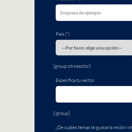
País (*)
[group otrosector]
Especifica tu sector
[/group]
¿De cuáles temas te gustaría recibir in