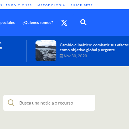
S LAS EDICIONES
METODOLOGÍA
SUSCRÍBETE
peciales
¿Quiénes somos?
Cambio climático: combatir sus efectos
como objetivo global y urgente
Nov 30, 2020