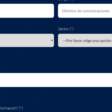
Sector (*)
formación? (*)