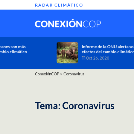
RADAR CLIMÁTICO
Informe de la ONU alerta sobre graves
efectos del cambio climático en África
Oct 26, 2020
ConexiónCOP
>
Coronavirus
Tema: Coronavirus