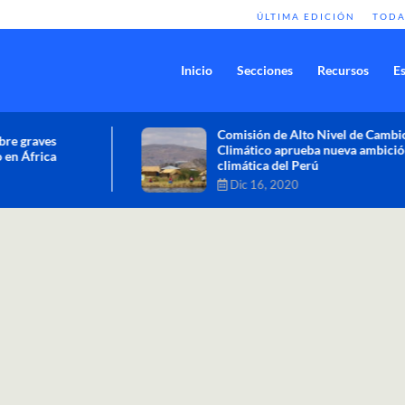
ÚLTIMA EDICIÓN
TODA
Inicio
Secciones
Recursos
Es
Comisión de Alto Nivel de Cambio
Climático aprueba nueva ambición
climática del Perú
Dic 16, 2020