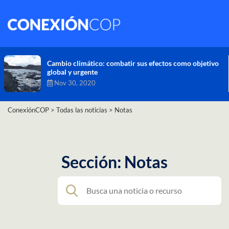
Ni el confinamiento por COVID-19 da tregua al cambio
climático: los gases que calientan la Tierra llegan a
niveles récord
Nov 26, 2020
ConexiónCOP
>
Todas las noticias
>
Notas
Sección: Notas